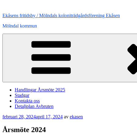
Hoppa
till
Ekåsens fritidsby / Mölndals koloniträdgårdsförening Ekåsen
innehåll
Mölndal kommun
Handlingar Årsmöte 2025
Stadgar
Kontakta oss
Detaljplan Avbruten
Publicerat
februari 28, 2024
april 17, 2024
av
ekasen
Årsmöte 2024