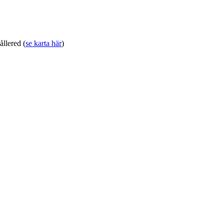
llered (
se karta här
)