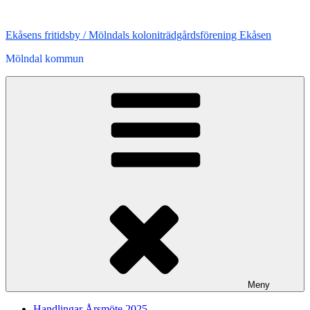
Hoppa
till
Ekåsens fritidsby / Mölndals koloniträdgårdsförening Ekåsen
innehåll
Mölndal kommun
Meny
Handlingar Årsmöte 2025