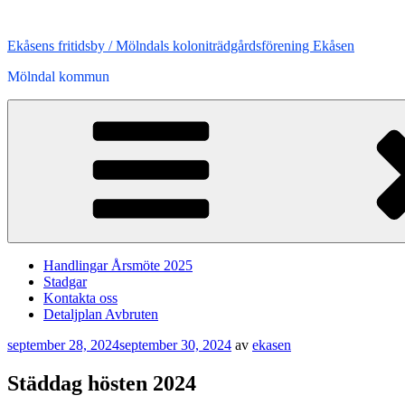
Hoppa
till
Ekåsens fritidsby / Mölndals koloniträdgårdsförening Ekåsen
innehåll
Mölndal kommun
Handlingar Årsmöte 2025
Stadgar
Kontakta oss
Detaljplan Avbruten
Publicerat
september 28, 2024
september 30, 2024
av
ekasen
Städdag hösten 2024