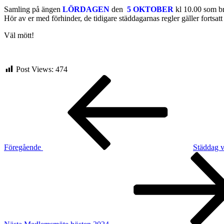
Samling på ängen
LÖRDAGEN
den
5 OKTOBER
kl 10.00 som br
Hör av er med förhinder, de tidigare städdagarnas regler gäller fortsa
Väl mött!
Post Views:
474
Inläggsnavigering
Föregående
inlägg
Föregående
Städdag 
Nästa
inlägg