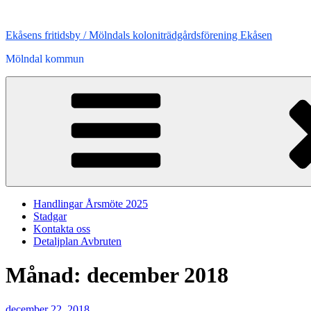
Hoppa
till
Ekåsens fritidsby / Mölndals koloniträdgårdsförening Ekåsen
innehåll
Mölndal kommun
Handlingar Årsmöte 2025
Stadgar
Kontakta oss
Detaljplan Avbruten
Månad:
december 2018
Publicerat
december 22, 2018