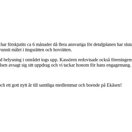
rskjutits ca 6 månader då flera ansvariga för detaljplanen har slutat.
reningen vunnit målet i tingsrätten och hovrätten.
 belysning i området togs upp. Kassören redovisade också föreningens
relsen avsagt sig sitt uppdrag och vi tackar honom för hans engagemang.
ul och ett gott nytt år till samtliga medlemmar och boende på Ekåsen!