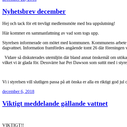
Nyhetsbrev december
Hej
och tack för ett trevligt medlemsmöte med bra uppslutning!
Här kommer en sammanfattning av vad som togs upp.
Styrelsen informerade om mötet med kommunen. Kommunens arbete har fö
dagvattnet. Information framfördes angående tomt 26 där fö
Vidare så diskuterades utemiljön där bland annat önskemål om utökad
vilket vi är glada för. Dessvärre har Per Dawson som suttit med i sty
Vi i styrelsen vill slutligen passa på att önska er alla en riktigt god j
Publicerat
december 6, 2018
Viktigt meddelande gällande vattnet
VIKTIGT!!