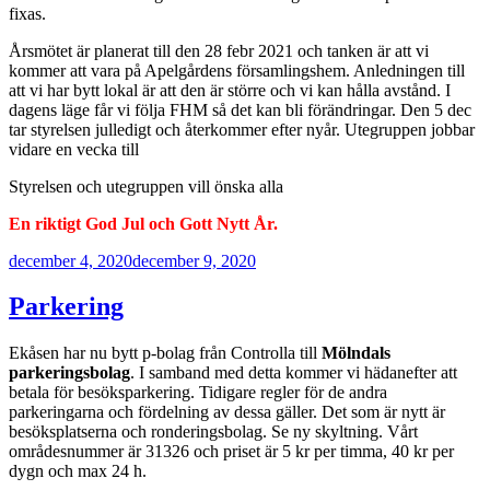
fixas.
Årsmötet är planerat till den 28 febr 2021 och tanken är att vi
kommer att vara på Apelgårdens församlingshem. Anledningen till
att vi har bytt lokal är att den är större och vi kan hålla avstånd. I
dagens läge får vi följa FHM så det kan bli förändringar. Den 5 dec
tar styrelsen julledigt och återkommer efter nyår. Utegruppen jobbar
vidare en vecka till
Styrelsen och utegruppen vill önska alla
En riktigt God Jul och Gott Nytt År.
Publicerat
december 4, 2020
december 9, 2020
Parkering
Ekåsen har nu bytt p-bolag från Controlla till
Mölndals
parkeringsbolag
. I samband med detta kommer vi hädanefter att
betala för besöksparkering. Tidigare regler för de andra
parkeringarna och fördelning av dessa gäller. Det som är nytt är
besöksplatserna och ronderingsbolag. Se ny skyltning. Vårt
områdesnummer är 31326 och priset är 5 kr per timma, 40 kr per
dygn och max 24 h.