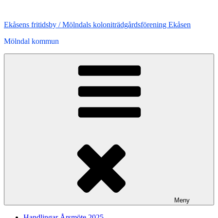
Hoppa
till
Ekåsens fritidsby / Mölndals koloniträdgårdsförening Ekåsen
innehåll
Mölndal kommun
Meny
Handlingar Årsmöte 2025