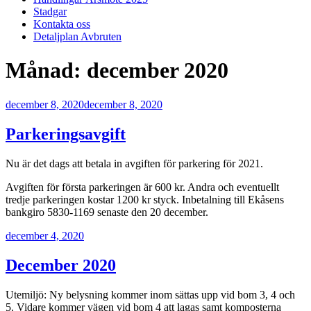
Stadgar
Kontakta oss
Detaljplan Avbruten
Månad:
december 2020
Publicerat
december 8, 2020
december 8, 2020
Parkeringsavgift
Nu är det dags att betala in avgiften för parkering för 2021.
Avgiften för första parkeringen är 600 kr. Andra och eventuellt
tredje parkeringen kostar 1200 kr styck. Inbetalning till Ekåsens
bankgiro 5830-1169 senaste den 20 december.
Publicerat
december 4, 2020
December 2020
Utemiljö: Ny belysning kommer inom sättas upp vid bom 3, 4 och
5. Vidare kommer vägen vid bom 4 att lagas samt komposterna