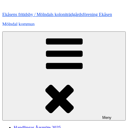
Hoppa
till
Ekåsens fritidsby / Mölndals koloniträdgårdsförening Ekåsen
innehåll
Mölndal kommun
Meny
Handlingar Årsmöte 2025