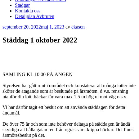
Stadgar
Kontakta oss
Detaljplan Avbruten
Publicerat
september 20, 2022
maj 1, 2023
av
ekasen
Städdag 1 oktober 2022
SAMLING KL 10.00 PÅ ÄNGEN
Styrelsen har gått runt i området och konstaterar att många lotter inte
sköter de å
tagande som är beslutade på årsmöten.
d.v.s.
rensning
utanför din lott, häckar får vara max 1,5 m hög ut mot väg
o.s.v.
Vi har därför tagit ett beslut om att använda städdagen för detta
ändamål.
De över 75 år och som inte behöver deltaga på städdagen är ändå
skyldiga att hålla gatan ren från ogräs samt klippa häckar. Det finns
årsmötesbeslut på det.