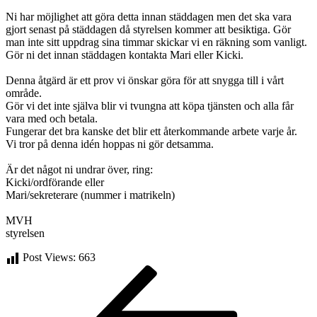
Ni har möjlighet att göra detta innan städdagen men det ska vara
gjort senast på städdagen då styrelsen kommer att besiktiga. Gör
man inte sitt uppdrag sina timmar skickar vi en räkning som vanligt.
Gör ni det innan städdagen kontakta Mari eller Kicki.
Denna åtgärd är ett prov vi önskar göra för att snygga till i vårt
område.
Gör vi det inte själva blir vi tvungna att köpa tjänsten och alla får
vara med och betala.
Fungerar det bra kanske det blir ett återkommande arbete varje år.
Vi tror på denna idén hoppas ni gör detsamma.
Är det något ni undrar över, ring:
Kicki/ordförande eller
Mari/sekreterare (nummer i matrikeln)
MVH
styrelsen
Post Views:
663
Inläggsnavigering
Föregående
inlägg