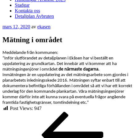
Stadgar
Kontakta oss
Detaljplan Avbruten
Publicerat
mars 12, 2020
av
ekasen
Mätning i området
Meddelande från kommunen:
”Inför slutförandet av detaljplanen i Ekåsen har vi beställt en
uppdatering av grundkartan. Det innebär att vi kommer att ha
mätningsingenjörer i området
de närmaste dagarna.
Inmätningen är en uppdatering av det mätningsarbete som gjordes i
planarbetets inledningsskede 2016. Mätningen syftar enbart till att
dokumentera befintliga förhållanden i området så att vi har ett korrekt
underlag för den kommande plankartan. Våra mätningsingenjörer
kommer därför inte att kunna svara på eventuella frågor angående
framtida fastighetsgränser, tomtindelning etc.”
Post Views:
947
Inläggsnavigering
Föregående
inlägg