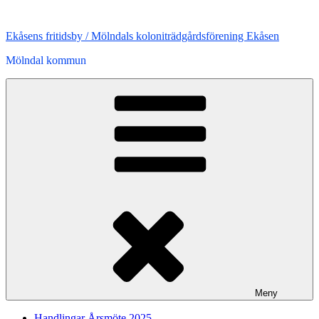
Hoppa
till
Ekåsens fritidsby / Mölndals koloniträdgårdsförening Ekåsen
innehåll
Mölndal kommun
Meny
Handlingar Årsmöte 2025